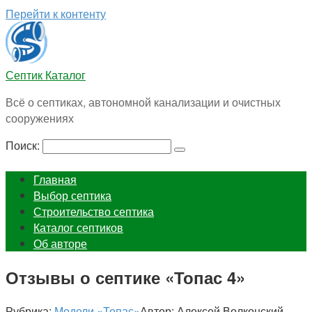
Перейти к контенту
Септик Каталог
Всё о септиках, автономной канализации и очистных
сооружениях
Поиск:
Главная
Выбор септика
Строительство септика
Каталог септиков
Об авторе
Отзывы о септике «Топас 4»
Рубрика:
Модели «Топас»
Автор:
Алексей Волконский