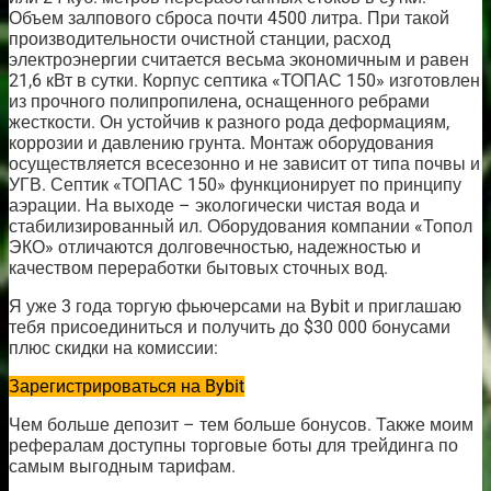
Объем залпового сброса почти 4500 литра. При такой
производительности очистной станции, расход
электроэнергии считается весьма экономичным и равен
21,6 кВт в сутки. Корпус септика «ТОПАС 150» изготовлен
из прочного полипропилена, оснащенного ребрами
жесткости. Он устойчив к разного рода деформациям,
коррозии и давлению грунта. Монтаж оборудования
осуществляется всесезонно и не зависит от типа почвы и
УГВ. Септик «ТОПАС 150» функционирует по принципу
аэрации. На выходе – экологически чистая вода и
стабилизированный ил. Оборудования компании «Топол
ЭКО» отличаются долговечностью, надежностью и
качеством переработки бытовых сточных вод.
Я уже 3 года торгую фьючерсами на Bybit и приглашаю
тебя присоединиться и получить до $30 000 бонусами
плюс скидки на комиссии:
Зарегистрироваться на Bybit
Чем больше депозит – тем больше бонусов. Также моим
рефералам доступны торговые боты для трейдинга по
самым выгодным тарифам.