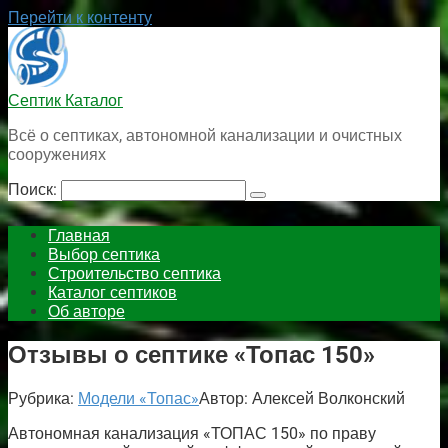
Перейти к контенту
Септик Каталог
Всё о септиках, автономной канализации и очистных
сооружениях
Поиск:
Главная
Выбор септика
Строительство септика
Каталог септиков
Об авторе
Отзывы о септике «Топас 150»
Рубрика:
Модели «Топас»
Автор:
Алексей Волконский
Автономная канализация «ТОПАС 150» по праву