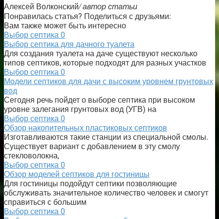
/ автор статьи
Алексей Волконский
Понравилась статья? Поделиться с друзьями:
Вам также может быть интересно
Выбор септика
0
Выбор септика для дачного туалета
Для создания туалета на даче существуют несколько
типов септиков, которые подходят для разных участков
Выбор септика
0
Модели септиков для дачи с высоким уровнем грунтовых
вод
Сегодня речь пойдет о выборе септика при высоком
уровне залегания грунтовых вод (УГВ) на
Выбор септика
0
Обзор накопительных пластиковых септиков
Изготавливаются такие станции из специальной смолы.
Существует вариант с добавлением в эту смолу
стекловолокна,
Выбор септика
0
Обзор моделей септиков для гостиницы
Для гостиницы подойдут септики позволяющие
обслуживать значительное количество человек и смогут
справиться с большим
Выбор септика
0