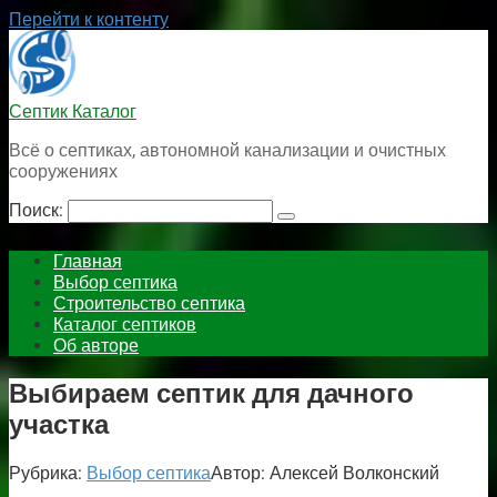
Перейти к контенту
Септик Каталог
Всё о септиках, автономной канализации и очистных
сооружениях
Поиск:
Главная
Выбор септика
Строительство септика
Каталог септиков
Об авторе
Выбираем септик для дачного
участка
Рубрика:
Выбор септика
Автор:
Алексей Волконский