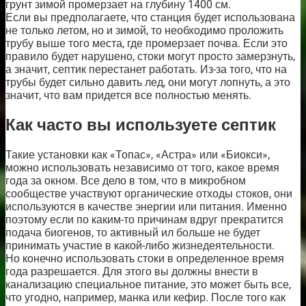
грунт зимой промерзает на глубину 1400 см.
Если вы предполагаете, что станция будет использована
не только летом, но и зимой, то необходимо проложить
трубу выше того места, где промерзает почва. Если это
правило будет нарушено, стоки могут просто замерзнуть,
а значит, септик перестанет работать. Из-за того, что на
трубы будет сильно давить лед, они могут лопнуть, а это
значит, что вам придется все полностью менять.
Как часто вы используете септик
Такие установки как «Топас», «Астра» или «Биокси»,
можно использовать независимо от того, какое время
года за окном. Все дело в том, что в микробном
сообществе участвуют органические отходы стоков, они
используются в качестве энергии или питания. Именно
поэтому если по каким-то причинам вдруг прекратится
подача биогенов, то активный ил больше не будет
принимать участие в какой-либо жизнедеятельности.
Но конечно использовать стоки в определенное время
года разрешается. Для этого вы должны внести в
канализацию специальное питание, это может быть все,
что угодно, например, манка или кефир. После того как