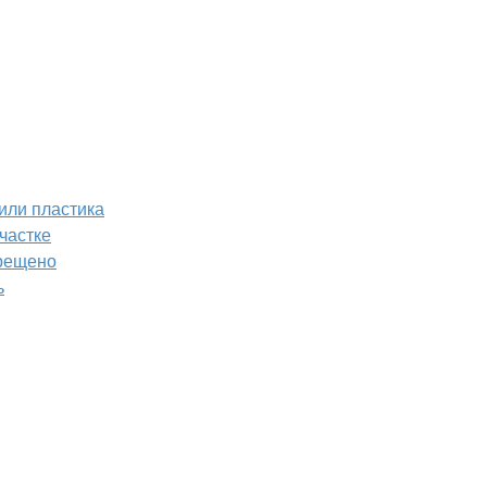
или пластика
частке
прещено
ь