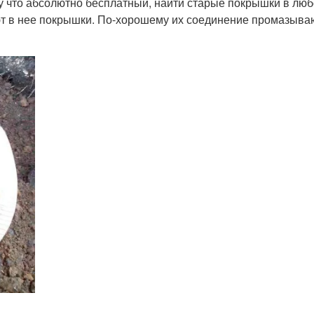
у что абсолютно бесплатный, найти старые покрышки в люб
т в нее покрышки. По-хорошему их соединение промазывают