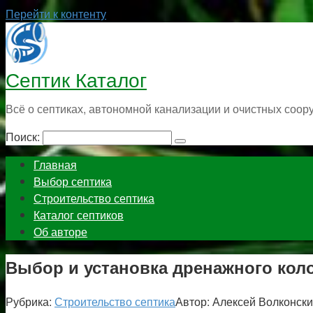
Перейти к контенту
Септик Каталог
Всё о септиках, автономной канализации и очистных соор
Поиск:
Главная
Выбор септика
Строительство септика
Каталог септиков
Об авторе
Выбор и установка дренажного коло
Рубрика:
Строительство септика
Автор:
Алексей Волконск