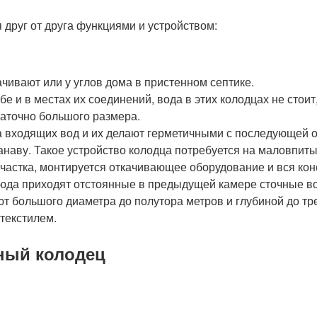
друг от друга функциями и устройством:
чивают или у углов дома в пристенном септике.
 и в местах их соединений, вода в этих колодцах не стоит
таточно большого размера.
а входящих вод и их делают герметичными с последующей 
анаву. Такое устройство колодца потребуется на маловпит
частка, монтируется откачивающее оборудование и вся кон
да приходят отстоянные в предыдущей камере сточные воды
ают большого диаметра до полутора метров и глубиной до т
текстилем.
жный колодец