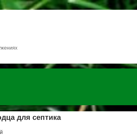
ужениях
дца для септика
ий